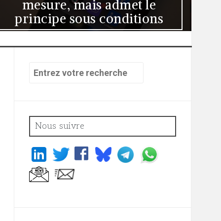
matière pénale
Recherche
pour
:
Nous suivre