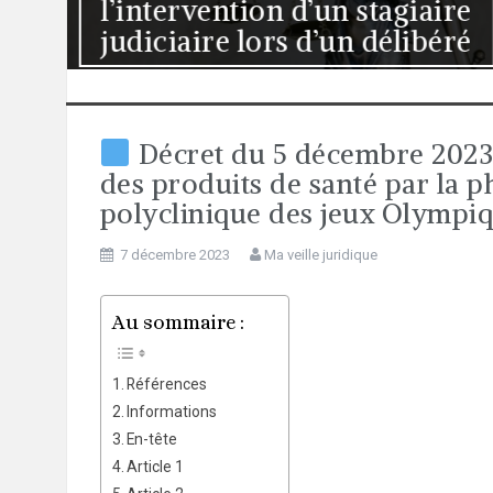
ire
la rupture brutale des
éré
relations commerciales
établies
Décret du 5 décembre 2023 r
des produits de santé par la p
polyclinique des jeux Olympiq
7 décembre 2023
Ma veille juridique
Au sommaire :
Références
Informations
En-tête
Article 1