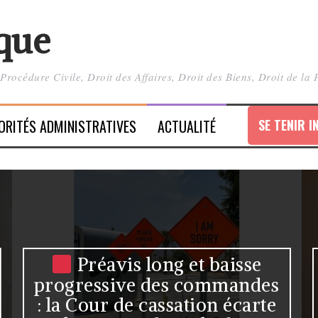
ique
, Procédure Civile, Droit des Affaires, Droit des Biens, Droit de l
ORITÉS ADMINISTRATIVES
ACTUALITÉ
Blocage de TikTok en
Nouvelle-Calédonie : le
Conseil d’État juge illégale la