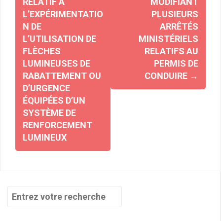
RELATIF À
MODIFIANT
L’EXPÉRIMENTATIO
PLUSIEURS
N DE
ARRÊTÉS
L’UTILISATION DE
MINISTÉRIELS
FLÈCHES
RELATIFS AU
LUMINEUSES DE
PERMIS DE
RABATTEMENT OU
CONDUIRE
→
D’URGENCE
ÉQUIPÉES D’UN
SYSTÈME DE
RENFORCEMENT
LUMINEUX
Recherche
pour
: