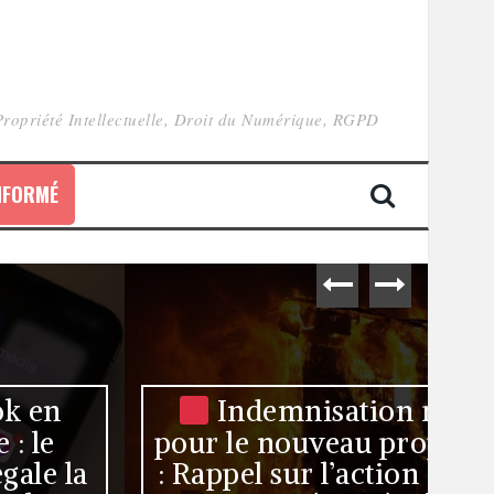
a Propriété Intellectuelle, Droit du Numérique, RGPD
Indemnisation refusée
pour le nouveau propriétaire
la
: Rappel sur l’action civile en
Fr