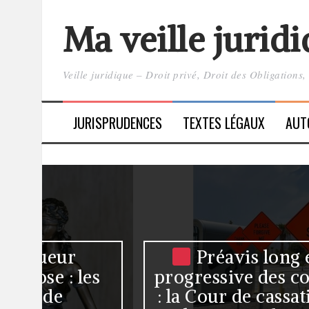
Aller
au
Ma veille jurid
contenu
Veille juridique – Droit privé, Droit des Obligations
JURISPRUDENCES
TEXTES LÉGAUX
AUT
Préavis long et baisse
es
progressive des commandes
: la Cour de cassation écarte