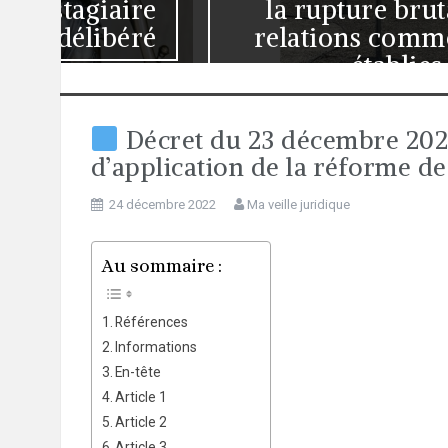
ire
la rupture brutale des
éré
relations commerciales
établies
Décret du 23 décembre 2022
d’application de la réforme de
24 décembre 2022
Ma veille juridique
Au sommaire :
Références
Informations
En-tête
Article 1
Article 2
Article 3