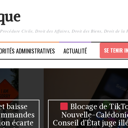
ique
, Procédure Civile, Droit des Affaires, Droit des Biens, Droit de l
ORITÉS ADMINISTRATIVES
ACTUALITÉ
Blocage de TikTok en
Nouvelle-Calédonie : le
Conseil d’État juge illégale la