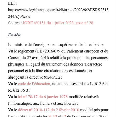
ELI :
https://www.legifrance.gouv.fr/eli/arrete/2023/6/2/ESRS2315
244A/jo/texte
Source :
JORF n°0151 du 1 juillet 2023, texte n° 28
En-tête
La ministre de l’enseignement supérieur et de la recherche,
Vu le règlement (UE) 2016/679 du Parlement européen et du
Conseil du 27 avril 2016 relatif à la protection des personnes
physiques à l’égard du traitement des données à caractère
personnel et à la libre circulation de ces données, et
abrogeant la directive 95/46/CE ;
Vu le
code de l’éducation
, notamment ses articles L. 612-6 et
R. 612-36-3 ;
Vu la
loi n° 78-17 du 6 janvier 1978
modifiée relative à
l’informatique, aux fichiers et aux libertés ;
Vu le
décret n° 2010-112 du 2 février 2010
modifié pris pour
l’application des articles
9
,
10
et
12
de l’ordonnance n° 2005-