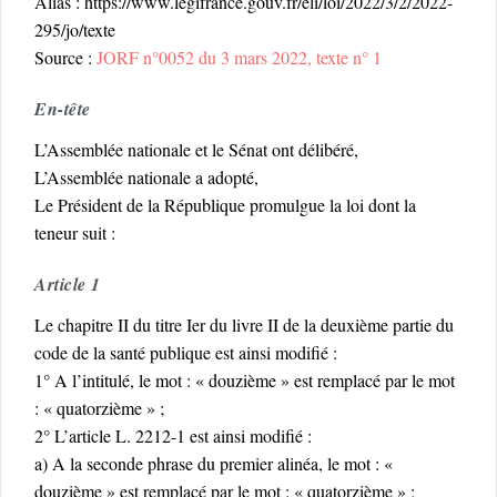
Alias : https://www.legifrance.gouv.fr/eli/loi/2022/3/2/2022-
295/jo/texte
Source :
JORF n°0052 du 3 mars 2022, texte n° 1
En-tête
L’Assemblée nationale et le Sénat ont délibéré,
L’Assemblée nationale a adopté,
Le Président de la République promulgue la loi dont la
teneur suit :
Article 1
Le chapitre II du titre Ier du livre II de la deuxième partie du
code de la santé publique est ainsi modifié :
1° A l’intitulé, le mot : « douzième » est remplacé par le mot
: « quatorzième » ;
2° L’article L. 2212-1 est ainsi modifié :
a) A la seconde phrase du premier alinéa, le mot : «
douzième » est remplacé par le mot : « quatorzième » ;