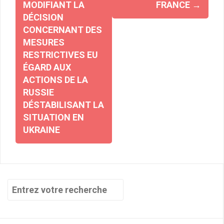
MODIFIANT LA
FRANCE
→
DÉCISION
CONCERNANT DES
MESURES
RESTRICTIVES EU
ÉGARD AUX
ACTIONS DE LA
RUSSIE
DÉSTABILISANT LA
SITUATION EN
UKRAINE
Recherche
pour
: