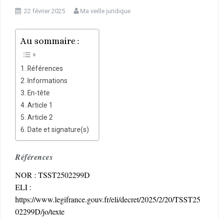
22 février 2025
Ma veille juridique
Au sommaire :
Références
Informations
En-tête
Article 1
Article 2
Date et signature(s)
Références
NOR : TSST2502299D
ELI :
https://www.legifrance.gouv.fr/eli/decret/2025/2/20/TSST25
02299D/jo/texte