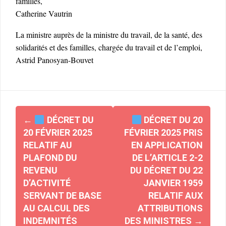
familles,
Catherine Vautrin
La ministre auprès de la ministre du travail, de la santé, des
solidarités et des familles, chargée du travail et de l’emploi,
Astrid Panosyan-Bouvet
Navigation
←
DÉCRET DU
DÉCRET DU 20
d'article
20 FÉVRIER 2025
FÉVRIER 2025 PRIS
RELATIF AU
EN APPLICATION
PLAFOND DU
DE L’ARTICLE 2-2
REVENU
DU DÉCRET DU 22
D’ACTIVITÉ
JANVIER 1959
SERVANT DE BASE
RELATIF AUX
AU CALCUL DES
ATTRIBUTIONS
INDEMNITÉS
DES MINISTRES
→