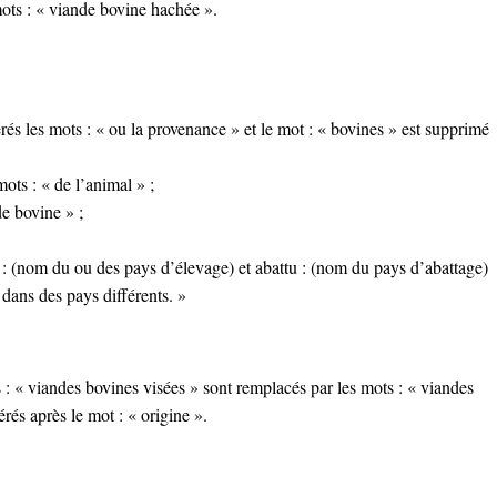
ots : « viande bovine hachée ».
érés les mots : « ou la provenance » et le mot : « bovines » est supprimé
ots : « de l’animal » ;
de bovine » ;
vé : (nom du ou des pays d’élevage) et abattu : (nom du pays d’abattage)
u dans des pays différents. »
 : « viandes bovines visées » sont remplacés par les mots : « viandes
rés après le mot : « origine ».