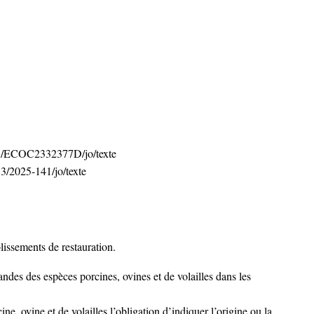
/13/ECOC2332377D/jo/texte
13/2025-141/jo/texte
issements de restauration.
andes des espèces porcines, ovines et de volailles dans les
, ovine et de volailles l’obligation d’indiquer l’origine ou la