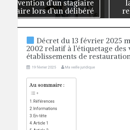
ire
la rupture brutale des
éré
relations commerciales
établies
Décret du 13 février 2025 m
2002 relatif à l’étiquetage des
établissements de restauratio
19 février 2025
Ma veille juridique
Au sommaire :
Références
Informations
En-tête
Article 1