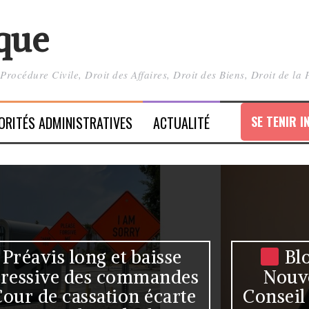
ique
, Procédure Civile, Droit des Affaires, Droit des Biens, Droit de l
ORITÉS ADMINISTRATIVES
ACTUALITÉ
Blocage de TikTok en
Nouvelle-Calédonie : le
Conseil d’État juge illégale la