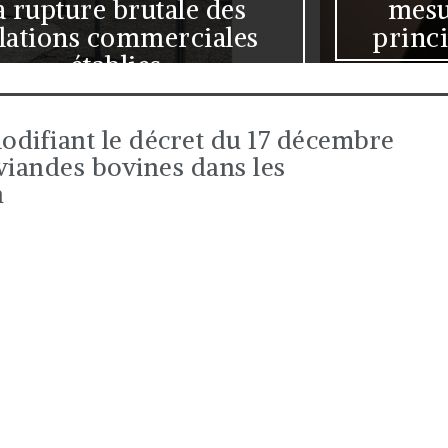
mesure, mais admet le
principe sous conditions
odifiant le décret du 17 décembre
 viandes bovines dans les
n