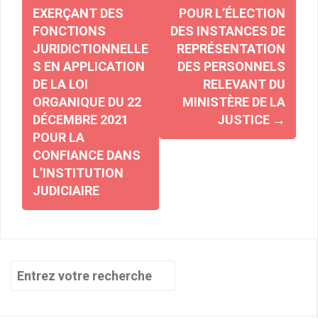
EXERÇANT DES
POUR L’ÉLECTION
FONCTIONS
DES INSTANCES DE
JURIDICTIONNELLE
REPRÉSENTATION
S EN APPLICATION
DES PERSONNELS
DE LA LOI
RELEVANT DU
ORGANIQUE DU 22
MINISTÈRE DE LA
DÉCEMBRE 2021
JUSTICE
→
POUR LA
CONFIANCE DANS
L’INSTITUTION
JUDICIAIRE
Recherche
pour
: